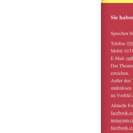
Sie habe
Sprechen Si
Telefon:
03
Mobil: 015
E-Mail:
rat
Das Theater
erreichen.
Außer den T
stufenlosen
im Vorfeld 
Aktuelle Fo
facebook.co
instagram.c
facebook.