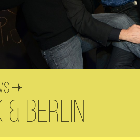
ws
k & Berlin