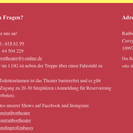
n Fragen?
Adre
e uns an!
Ratib
Cuvry
0 - 618 61 99
10997
1 64 504 229
ibortheater@t-online.de
Das Ra
 im 1.OG ist neben der Treppe über einen Fahrstuhl zu
oder d
oilettenräumen ist das Theater barrierefrei und es gibt
 Zugang zu 20-30 Sitzplätzen (Anmeldung für Reservierung
erbeten).
tos unserer Shows auf Facebook und Instagram:
m/ratibortheater
om/ratibortheater
com/ImproEmbassy