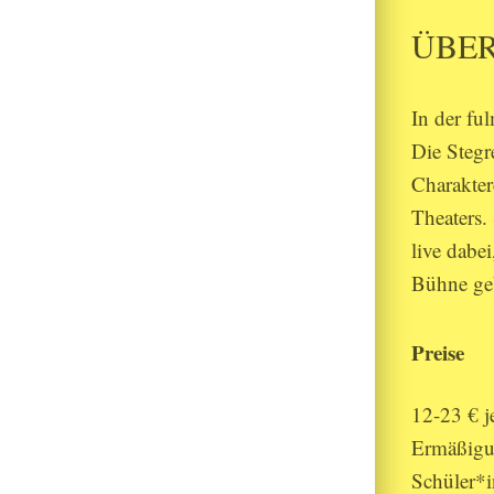
ÜBER
In der fu
Die Stegr
Charakter
Theaters.
live dabe
Bühne geb
Preise
12-23 € 
Ermäßigun
Schüler*