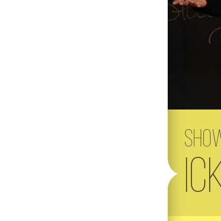
Sho
Ic